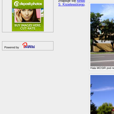
znajduje się
rondo
S. Kisielewskiego
.
Powered by
Hala MOSIR pod n