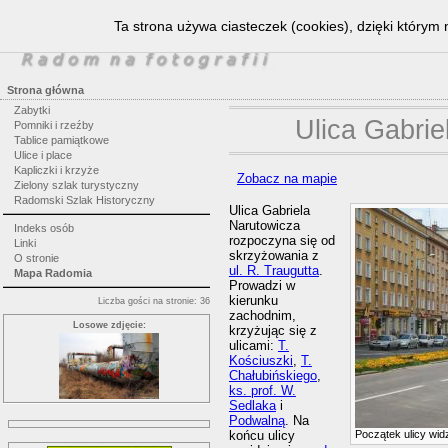
Ta strona używa ciasteczek (cookies), dzięki którym 
Strona główna
Zabytki
Ulica Gabrie
Pomniki i rzeźby
Tablice pamiątkowe
Ulice i place
Kapliczki i krzyże
Zobacz na mapie
Zielony szlak turystyczny
Radomski Szlak Historyczny
Ulica Gabriela
Narutowicza
Indeks osób
rozpoczyna się od
Linki
skrzyżowania z
O stronie
ul. R. Traugutta
.
Mapa Radomia
Prowadzi w
kierunku
Liczba gości na stronie: 36
zachodnim,
Losowe zdjęcie:
krzyżując się z
ulicami:
T.
Kościuszki
,
T.
Chałubińskiego
,
ks. prof. W.
Sedlaka
i
Podwalną
. Na
końcu ulicy
Początek ulicy wid