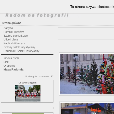
Ta strona używa ciasteczek
Strona główna
Zabytki
Pomniki i rzeźby
Tablice pamiątkowe
Ulice i place
Kapliczki i krzyże
Zielony szlak turystyczny
Radomski Szlak Historyczny
Indeks osób
Linki
O stronie
Mapa Radomia
Liczba gości na stronie: 32
Losowe zdjęcie: