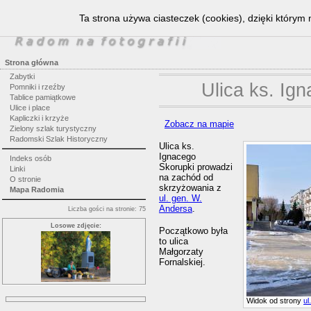
Ta strona używa ciasteczek (cookies), dzięki którym 
Strona główna
Zabytki
Ulica ks. Ig
Pomniki i rzeźby
Tablice pamiątkowe
Ulice i place
Kapliczki i krzyże
Zobacz na mapie
Zielony szlak turystyczny
Radomski Szlak Historyczny
Ulica ks.
Ignacego
Indeks osób
Skorupki prowadzi
Linki
na zachód od
O stronie
skrzyżowania z
Mapa Radomia
ul. gen. W.
Andersa
.
Liczba gości na stronie: 75
Losowe zdjęcie:
Początkowo była
to ulica
Małgorzaty
Fornalskiej.
Widok od strony
ul