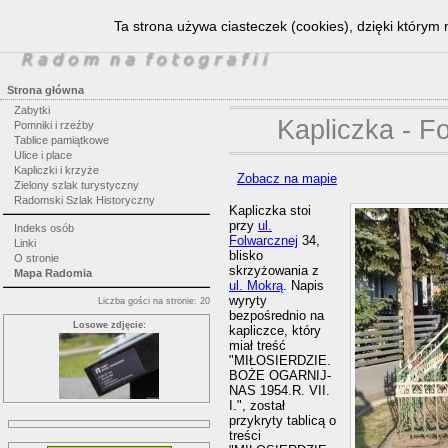
Ta strona używa ciasteczek (cookies), dzięki którym 
Strona główna
Zabytki
Kapliczka - F
Pomniki i rzeźby
Tablice pamiątkowe
Ulice i place
Kapliczki i krzyże
Zobacz na mapie
Zielony szlak turystyczny
Radomski Szlak Historyczny
Kapliczka stoi
przy
ul.
Indeks osób
Folwarcznej
34,
Linki
blisko
O stronie
skrzyżowania z
Mapa Radomia
ul. Mokrą
. Napis
wyryty
Liczba gości na stronie: 20
bezpośrednio na
Losowe zdjęcie:
kapliczce, który
miał treść
"MIŁOSIERDZIE.
BOŻE OGARNIJ-
NAS 1954.R. VII.
I.", został
przykryty tablicą o
treści