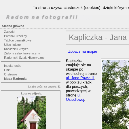
Ta strona używa ciasteczek (cookies), dzięki którym 
Strona główna
Zabytki
Kapliczka - Jana
Pomniki i rzeźby
Tablice pamiątkowe
Ulice i place
Kapliczki i krzyże
Zobacz na mapie
Zielony szlak turystyczny
Radomski Szlak Historyczny
Kapliczka
znajduje się na
Indeks osób
skarpie po
Linki
wschodniej stronie
O stronie
ul. Jana Pawła II
,
Mapa Radomia
w pobliżu kładki
dla pieszych,
Liczba gości na stronie: 81
prowadzącej w
Losowe zdjęcie:
stronę
ul.
Osiedlowej
.