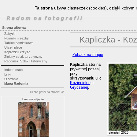
Ta strona używa ciasteczek (cookies), dzięki którym 
Strona główna
Zabytki
Kapliczka - Ko
Pomniki i rzeźby
Tablice pamiątkowe
Ulice i place
Kapliczki i krzyże
Zobacz na mapie
Zielony szlak turystyczny
Radomski Szlak Historyczny
Kapliczka stoi na
prywatnej posesji
Indeks osób
przy
Linki
skrzyżowaniu ulic
O stronie
Kozienickiej
i
Mapa Radomia
Gryczanej
.
Liczba gości na stronie: 35
Losowe zdjęcie:
sierpień 2025