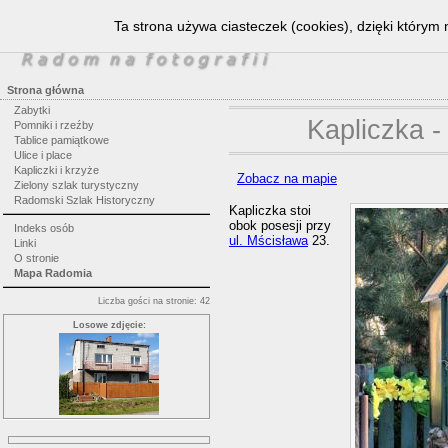
Ta strona używa ciasteczek (cookies), dzięki którym 
Strona główna
Zabytki
Kapliczka -
Pomniki i rzeźby
Tablice pamiątkowe
Ulice i place
Kapliczki i krzyże
Zobacz na mapie
Zielony szlak turystyczny
Radomski Szlak Historyczny
Kapliczka stoi
obok posesji przy
Indeks osób
ul. Mścisława
23.
Linki
O stronie
Mapa Radomia
Liczba gości na stronie: 42
Losowe zdjęcie: