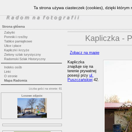
Ta strona używa ciasteczek (cookies), dzięki którym 
Strona główna
Zabytki
Kapliczka - 
Pomniki i rzeźby
Tablice pamiątkowe
Ulice i place
Kapliczki i krzyże
Zobacz na mapie
Zielony szlak turystyczny
Radomski Szlak Historyczny
Kapliczka
znajduje się na
Indeks osób
terenie prywatnej
Linki
posesji przy
ul.
O stronie
Puszczańskiej
42.
Mapa Radomia
Liczba gości na stronie: 61
Losowe zdjęcie: