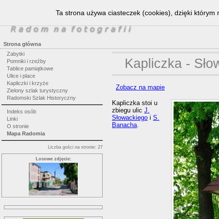
Ta strona używa ciasteczek (cookies), dzięki którym 
Strona główna
Zabytki
Kapliczka - Sł
Pomniki i rzeźby
Tablice pamiątkowe
Ulice i place
Kapliczki i krzyże
Zobacz na mapie
Zielony szlak turystyczny
Radomski Szlak Historyczny
Kapliczka stoi u
zbiegu ulic
J.
Indeks osób
Słowackiego
i
S.
Linki
Banacha
.
O stronie
Mapa Radomia
Liczba gości na stronie: 27
Losowe zdjęcie: