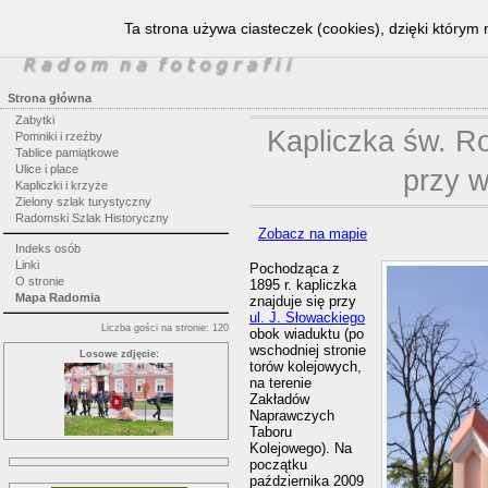
Ta strona używa ciasteczek (cookies), dzięki którym 
Strona główna
Zabytki
Kapliczka św. R
Pomniki i rzeźby
Tablice pamiątkowe
Ulice i place
przy w
Kapliczki i krzyże
Zielony szlak turystyczny
Radomski Szlak Historyczny
Zobacz na mapie
Indeks osób
Linki
Pochodząca z
O stronie
1895 r. kapliczka
Mapa Radomia
znajduje się przy
ul. J. Słowackiego
Liczba gości na stronie: 120
obok wiaduktu (po
wschodniej stronie
Losowe zdjęcie:
torów kolejowych,
na terenie
Zakładów
Naprawczych
Taboru
Kolejowego). Na
początku
października 2009