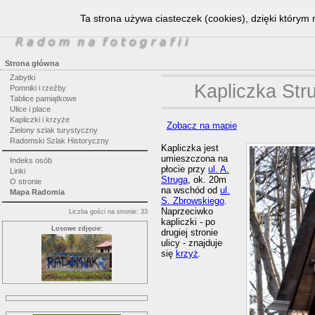
Ta strona używa ciasteczek (cookies), dzięki którym 
Strona główna
Zabytki
Kapliczka Str
Pomniki i rzeźby
Tablice pamiątkowe
Ulice i place
Kapliczki i krzyże
Zobacz na mapie
Zielony szlak turystyczny
Radomski Szlak Historyczny
Kapliczka jest
umieszczona na
Indeks osób
płocie przy
ul. A.
Linki
Struga
, ok. 20m
O stronie
na wschód od
ul.
Mapa Radomia
S. Zbrowskiego
.
Naprzeciwko
Liczba gości na stronie: 33
kapliczki - po
Losowe zdjęcie:
drugiej stronie
ulicy - znajduje
się
krzyż
.