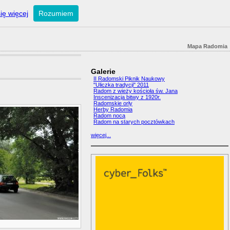
ię więcej
Rozumiem
Mapa Radomia
Galerie
II Radomski Piknik Naukowy
"Uliczka tradycji" 2011
Radom z wieży kościoła św. Jana
Inscenizacja bitwy z 1920r.
Radomskie orły
Herby Radomia
Radom nocą
Radom na starych pocztówkach
więcej...