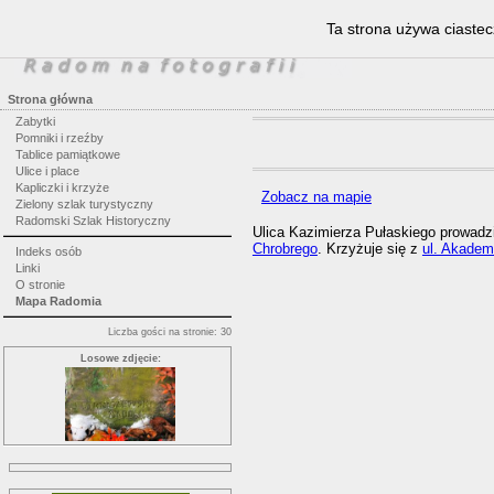
Ta strona używa ciastec
Strona główna
Zabytki
Pomniki i rzeźby
Tablice pamiątkowe
Ulice i place
Kapliczki i krzyże
Zobacz na mapie
Zielony szlak turystyczny
Radomski Szlak Historyczny
Ulica Kazimierza Pułaskiego prowadz
Chrobrego
. Krzyżuje się z
ul. Akadem
Indeks osób
Linki
O stronie
Mapa Radomia
Liczba gości na stronie: 30
Losowe zdjęcie: