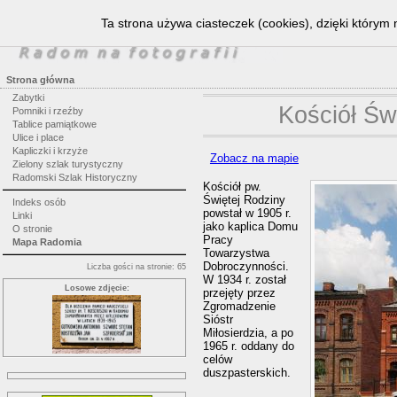
Ta strona używa ciasteczek (cookies), dzięki którym 
Strona główna
Zabytki
Kościół Św
Pomniki i rzeźby
Tablice pamiątkowe
Ulice i place
Kapliczki i krzyże
Zobacz na mapie
Zielony szlak turystyczny
Radomski Szlak Historyczny
Kościół pw.
Świętej Rodziny
Indeks osób
powstał w 1905 r.
Linki
jako kaplica Domu
O stronie
Pracy
Mapa Radomia
Towarzystwa
Dobroczynności.
Liczba gości na stronie: 65
W 1934 r. został
Losowe zdjęcie:
przejęty przez
Zgromadzenie
Sióstr
Miłosierdzia, a po
1965 r. oddany do
celów
duszpasterskich.