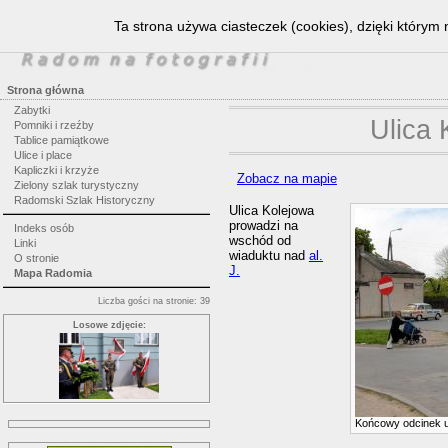
Ta strona używa ciasteczek (cookies), dzięki którym 
Strona główna
Zabytki
Ulica 
Pomniki i rzeźby
Tablice pamiątkowe
Ulice i place
Kapliczki i krzyże
Zobacz na mapie
Zielony szlak turystyczny
Radomski Szlak Historyczny
Ulica Kolejowa
prowadzi na
Indeks osób
wschód od
Linki
wiaduktu nad
al.
O stronie
J.
Mapa Radomia
Liczba gości na stronie: 39
Losowe zdjęcie:
Końcowy odcinek u