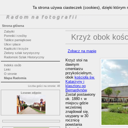
Ta strona używa ciasteczek (cookies), dzięki którym 
Strona główna
Zabytki
Krzyż obok kośc
Pomniki i rzeźby
Tablice pamiątkowe
Ulice i place
Kapliczki i krzyże
Zobacz na mapie
Zielony szlak turystyczny
Radomski Szlak Historyczny
Krzyż stoi na
dawnym
Indeks osób
cmentarzu
Linki
przykościelnym,
O stronie
obok
kościoła św.
Mapa Radomia
Katarzyny i
klasztoru oo
Liczba gości na stronie: 46
Bernardynów
.
Losowe zdjęcie:
Został postawiony
ok. 1880 r. w
miejscu gdzie
wcześniej
znajdował się,
usypany w 30
rocznicę
powstania