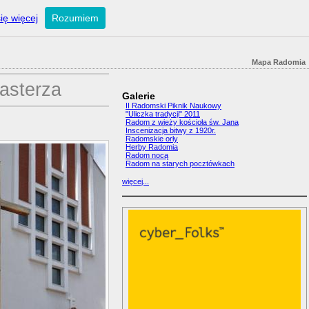
ię więcej
Rozumiem
Mapa Radomia
asterza
Galerie
II Radomski Piknik Naukowy
"Uliczka tradycji" 2011
Radom z wieży kościoła św. Jana
Inscenizacja bitwy z 1920r.
Radomskie orły
Herby Radomia
Radom nocą
Radom na starych pocztówkach
więcej...