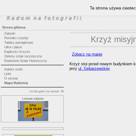
Ta strona używa ciastec
Strona główna
Zabytki
Krzyż misyj
Pomniki i rzeźby
Tablice pamiątkowe
Ulice i place
Kapliczki i krzyże
Zobacz na mapie
Zielony szlak turystyczny
Radomski Szlak Historyczny
Krzyż stoi przed nowym budynkiem k
przy
ul. Gębarzewskiej
.
Indeks osób
Linki
O stronie
Mapa Radomia
Liczba gości na stronie: 56
Losowe zdjęcie: