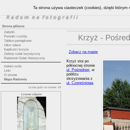
Ta strona używa ciasteczek (cookies), dzięki którym 
Strona główna
Zabytki
Krzyż - Pośre
Pomniki i rzeźby
Tablice pamiątkowe
Ulice i place
Kapliczki i krzyże
Zobacz na mapie
Zielony szlak turystyczny
Radomski Szlak Historyczny
Krzyż stoi po
północnej stronie
Indeks osób
ul. Pośredniej
, w
Linki
pobliżu
O stronie
skrzyżowania z
Mapa Radomia
ul. Czereśniową
.
Liczba gości na stronie: 43
Losowe zdjęcie: