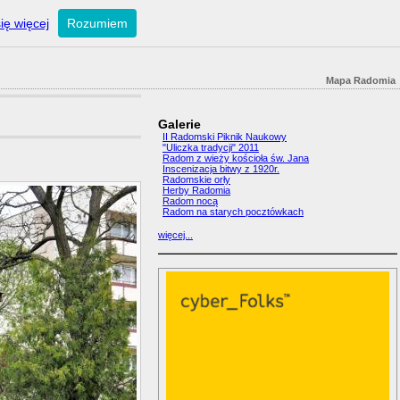
ię więcej
Rozumiem
Mapa Radomia
Galerie
II Radomski Piknik Naukowy
"Uliczka tradycji" 2011
Radom z wieży kościoła św. Jana
Inscenizacja bitwy z 1920r.
Radomskie orły
Herby Radomia
Radom nocą
Radom na starych pocztówkach
więcej...