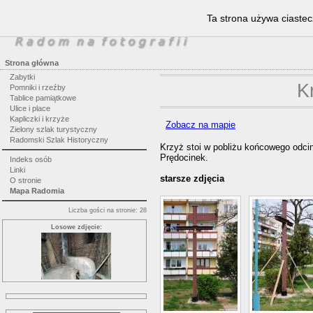
Ta strona używa ciastec
Strona główna
Zabytki
K
Pomniki i rzeźby
Tablice pamiątkowe
Ulice i place
Kapliczki i krzyże
Zobacz na mapie
Zielony szlak turystyczny
Radomski Szlak Historyczny
Krzyż stoi w pobliżu końcowego odc
Prędocinek.
Indeks osób
Linki
starsze zdjęcia
O stronie
Mapa Radomia
Liczba gości na stronie: 28
Losowe zdjęcie: