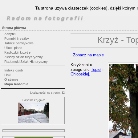
Ta strona używa ciasteczek (cookies), dzięki którym 
Strona główna
Zabytki
Krzyż - To
Pomniki i rzeźby
Tablice pamiątkowe
Ulice i place
Kapliczki i krzyże
Zobacz na mapie
Zielony szlak turystyczny
Radomski Szlak Historyczny
Krzyż stoi u
zbiegu ulic
Topiel
i
Indeks osób
Chłopskiej
.
Linki
O stronie
Mapa Radomia
Liczba gości na stronie: 32
Losowe zdjęcie: