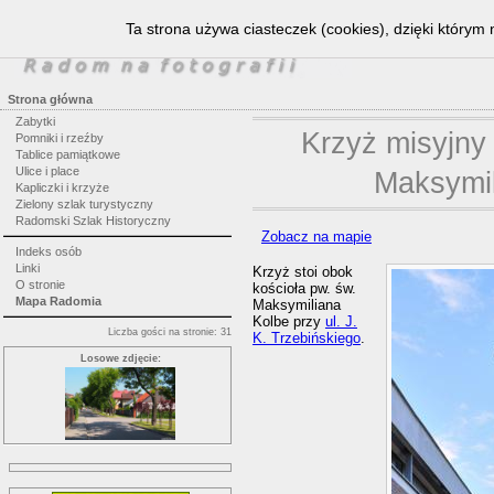
Ta strona używa ciasteczek (cookies), dzięki którym 
Strona główna
Zabytki
Krzyż misyjny 
Pomniki i rzeźby
Tablice pamiątkowe
Ulice i place
Maksymil
Kapliczki i krzyże
Zielony szlak turystyczny
Radomski Szlak Historyczny
Zobacz na mapie
Indeks osób
Linki
Krzyż stoi obok
O stronie
kościoła pw. św.
Mapa Radomia
Maksymiliana
Kolbe przy
ul. J.
Liczba gości na stronie: 31
K. Trzebińskiego
.
Losowe zdjęcie: