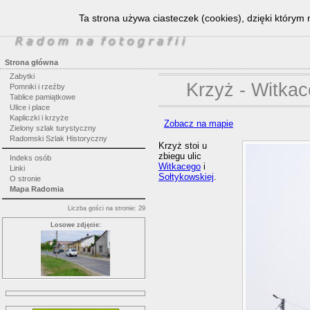
Ta strona używa ciasteczek (cookies), dzięki którym 
Strona główna
Zabytki
Krzyż - Witka
Pomniki i rzeźby
Tablice pamiątkowe
Ulice i place
Kapliczki i krzyże
Zobacz na mapie
Zielony szlak turystyczny
Radomski Szlak Historyczny
Krzyż stoi u
zbiegu ulic
Indeks osób
Witkacego
i
Linki
Sołtykowskiej
.
O stronie
Mapa Radomia
Liczba gości na stronie: 29
Losowe zdjęcie: