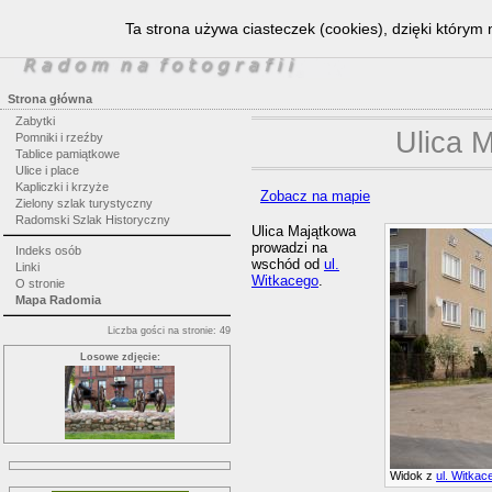
Ta strona używa ciasteczek (cookies), dzięki którym 
Strona główna
Zabytki
Ulica 
Pomniki i rzeźby
Tablice pamiątkowe
Ulice i place
Kapliczki i krzyże
Zobacz na mapie
Zielony szlak turystyczny
Radomski Szlak Historyczny
Ulica Majątkowa
prowadzi na
Indeks osób
wschód od
ul.
Linki
Witkacego
.
O stronie
Mapa Radomia
Liczba gości na stronie: 49
Losowe zdjęcie:
Widok z
ul. Witkac