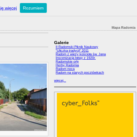
ię więcej
Rozumiem
Mapa Radomia
Galerie
II Radomski Piknik Naukowy
"Uliczka tradycji" 2011
Radom z wieży kościoła św. Jana
Inscenizacja bitwy z 1920r.
Radomskie orły
Herby Radomia
Radom nocą
Radom na starych pocztówkach
więcej...