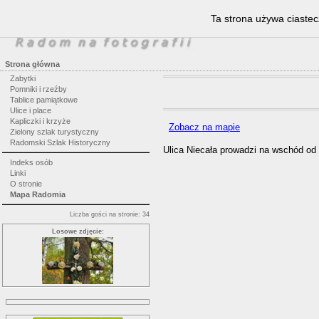
Ta strona używa ciastec
Strona główna
Zabytki
Pomniki i rzeźby
Tablice pamiątkowe
Ulice i place
Kapliczki i krzyże
Zobacz na mapie
Zielony szlak turystyczny
Radomski Szlak Historyczny
Ulica Niecała prowadzi na wschód od
Indeks osób
Linki
O stronie
Mapa Radomia
Liczba gości na stronie: 34
Losowe zdjęcie: