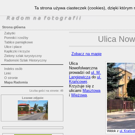
Ta strona używa ciasteczek (cookies), dzięki którym 
Strona główna
Zabytki
Ulica Now
Pomniki i rzeźby
Tablice pamiątkowe
Ulice i place
Kapliczki i krzyże
Zobacz na mapie
Zielony szlak turystyczny
Radomski Szlak Historyczny
Ulica
Nowofolwarczna
Indeks osób
prowadzi od
ul. M.
Linki
Langiewicza
do
ul.
O stronie
Krańcowej
.
Mapa Radomia
Krzyżuje się z
ulicami
Masztową
Liczba gości na stronie: 46
i
Wieżową
.
Losowe zdjęcie:
Widok z
ul. Krańco