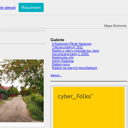
ię więcej
Rozumiem
Mapa Radomia
Galerie
II Radomski Piknik Naukowy
"Uliczka tradycji" 2011
Radom z wieży kościoła św. Jana
Inscenizacja bitwy z 1920r.
Radomskie orły
Herby Radomia
Radom nocą
Radom na starych pocztówkach
więcej...