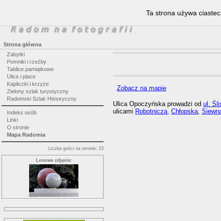
Ta strona używa ciastec
Strona główna
Zabytki
Pomniki i rzeźby
Tablice pamiątkowe
Ulice i place
Kapliczki i krzyże
Zobacz na mapie
Zielony szlak turystyczny
Radomski Szlak Historyczny
Ulica Opoczyńska prowadzi od
ul. Śli
ulicami
Robotniczą
,
Chłopską
,
Siewn
Indeks osób
Linki
O stronie
Mapa Radomia
Liczba gości na stronie: 23
Losowe zdjęcie: