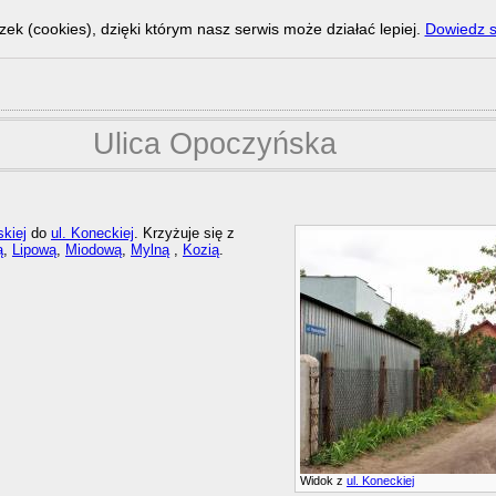
zek (cookies), dzięki którym nasz serwis może działać lepiej.
Dowiedz s
Ulica Opoczyńska
skiej
do
ul. Koneckiej
. Krzyżuje się z
ą
,
Lipową
,
Miodową
,
Mylną
,
Kozią
.
Widok z
ul. Koneckiej