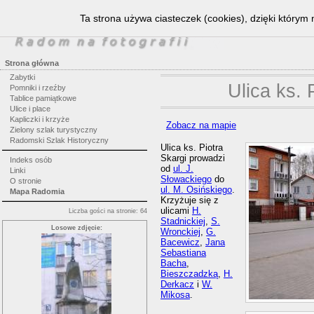
Ta strona używa ciasteczek (cookies), dzięki którym 
Strona główna
Zabytki
Ulica ks. 
Pomniki i rzeźby
Tablice pamiątkowe
Ulice i place
Kapliczki i krzyże
Zobacz na mapie
Zielony szlak turystyczny
Radomski Szlak Historyczny
Ulica ks. Piotra
Skargi prowadzi
Indeks osób
od
ul. J.
Linki
Słowackiego
do
O stronie
ul. M. Osińskiego
.
Mapa Radomia
Krzyżuje się z
ulicami
H.
Liczba gości na stronie: 64
Stadnickiej
,
S.
Losowe zdjęcie:
Wronckiej
,
G.
Bacewicz
,
Jana
Sebastiana
Bacha
,
Bieszczadzką
,
H.
Derkacz
i
W.
Mikosa
.