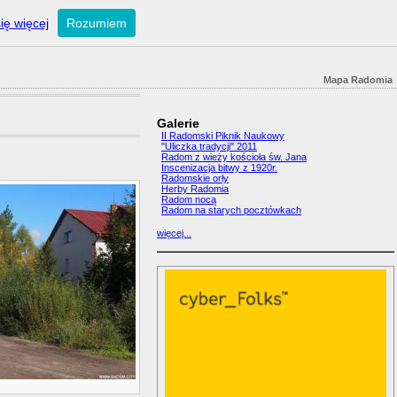
ię więcej
Rozumiem
Mapa Radomia
Galerie
II Radomski Piknik Naukowy
"Uliczka tradycji" 2011
Radom z wieży kościoła św. Jana
Inscenizacja bitwy z 1920r.
Radomskie orły
Herby Radomia
Radom nocą
Radom na starych pocztówkach
więcej...