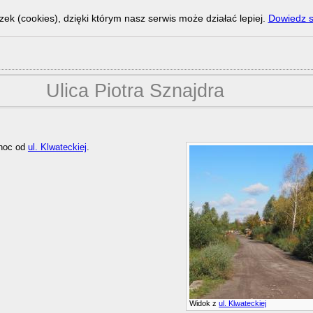
zek (cookies), dzięki którym nasz serwis może działać lepiej.
Dowiedz s
Ulica Piotra Sznajdra
łnoc od
ul. Klwateckiej
.
Widok z
ul. Klwateckiej