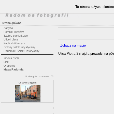
Ta strona używa ciastec
Strona główna
Zabytki
Pomniki i rzeźby
Tablice pamiątkowe
Ulice i place
Kapliczki i krzyże
Zobacz na mapie
Zielony szlak turystyczny
Radomski Szlak Historyczny
Ulica Piotra Sznajdra prowadzi na pó
Indeks osób
Linki
O stronie
Mapa Radomia
Liczba gości na stronie: 53
Losowe zdjęcie: