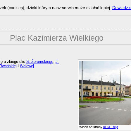
zek (cookies), dzięki którym nasz serwis może działać lepiej.
Dowiedz s
Plac Kazimierza Wielkiego
ię u zbiegu ulic
S. Żeromskiego
,
J.
Rwańskiej
i
Wałowej
.
Widok od strony
ul. M. Reja