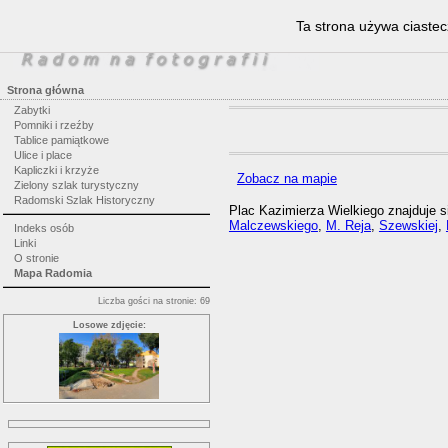
Ta strona używa ciastec
Strona główna
Zabytki
Pomniki i rzeźby
Tablice pamiątkowe
Ulice i place
Kapliczki i krzyże
Zobacz na mapie
Zielony szlak turystyczny
Radomski Szlak Historyczny
Plac Kazimierza Wielkiego znajduje s
Malczewskiego
,
M. Reja
,
Szewskiej
,
Indeks osób
Linki
O stronie
Mapa Radomia
Liczba gości na stronie: 69
Losowe zdjęcie: