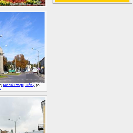
ej
Kościół Świętej Trójcy
, po
o