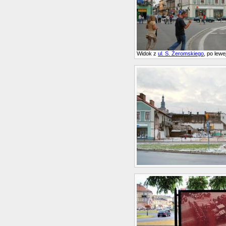
Widok z
ul. S. Żeromskiego
, po lew