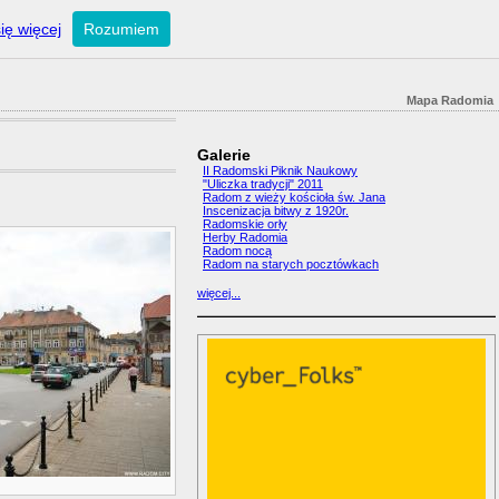
ię więcej
Rozumiem
Mapa Radomia
Galerie
II Radomski Piknik Naukowy
"Uliczka tradycji" 2011
Radom z wieży kościoła św. Jana
Inscenizacja bitwy z 1920r.
Radomskie orły
Herby Radomia
Radom nocą
Radom na starych pocztówkach
więcej...