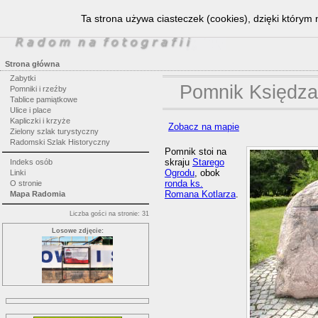
Ta strona używa ciasteczek (cookies), dzięki którym 
Strona główna
Zabytki
Pomnik Księdza
Pomniki i rzeźby
Tablice pamiątkowe
Ulice i place
Kapliczki i krzyże
Zobacz na mapie
Zielony szlak turystyczny
Radomski Szlak Historyczny
Pomnik stoi na
skraju
Starego
Indeks osób
Ogrodu
, obok
Linki
ronda ks.
O stronie
Romana Kotlarza
.
Mapa Radomia
Liczba gości na stronie: 31
Losowe zdjęcie: