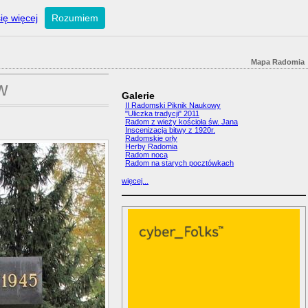
ię więcej
Rozumiem
Mapa Radomia
w
Galerie
II Radomski Piknik Naukowy
"Uliczka tradycji" 2011
Radom z wieży kościoła św. Jana
Inscenizacja bitwy z 1920r.
Radomskie orły
Herby Radomia
Radom nocą
Radom na starych pocztówkach
więcej...