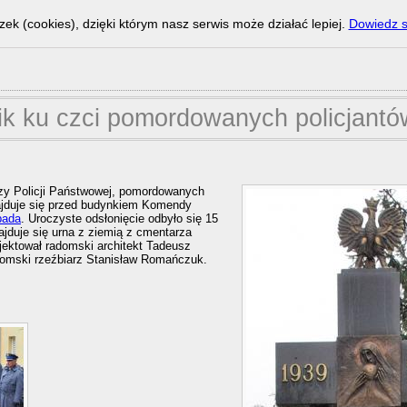
zek (cookies), dzięki którym nasz serwis może działać lepiej.
Dowiedz s
k ku czci pomordowanych policjantó
zy Policji Państwowej, pomordowanych
jduje się przed budynkiem Komendy
opada
. Uroczyste odsłonięcie odbyło się 15
najduje się urna z ziemią z cmentarza
ektował radomski architekt Tadeusz
domski rzeźbiarz Stanisław Romańczuk.