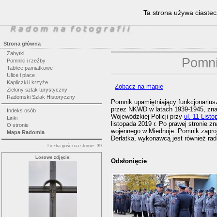
Ta strona używa ciastec
Strona główna
Zabytki
Pomni
Pomniki i rzeźby
Tablice pamiątkowe
Ulice i place
Kapliczki i krzyże
Zobacz na mapie
Zielony szlak turystyczny
Radomski Szlak Historyczny
Pomnik upamiętniający funkcjonarius
przez NKWD w latach 1939-1945, zna
Indeks osób
Wojewódzkiej Policji przy
ul. 11 List
Linki
listopada 2019 r. Po prawej stronie z
O stronie
wojennego w Miednoje. Pomnik zaproj
Mapa Radomia
Derlatka, wykonawcą jest również ra
Liczba gości na stronie: 39
Losowe zdjęcie:
Odsłonięcie