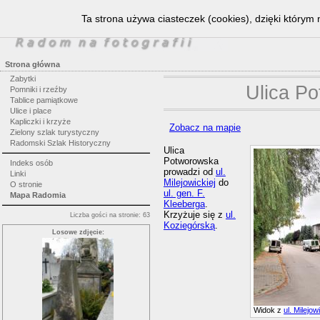
Ta strona używa ciasteczek (cookies), dzięki którym 
Strona główna
Zabytki
Ulica P
Pomniki i rzeźby
Tablice pamiątkowe
Ulice i place
Kapliczki i krzyże
Zobacz na mapie
Zielony szlak turystyczny
Radomski Szlak Historyczny
Ulica
Potworowska
Indeks osób
prowadzi od
ul.
Linki
Milejowickiej
do
O stronie
ul. gen. F.
Mapa Radomia
Kleeberga
.
Krzyżuje się z
ul.
Liczba gości na stronie: 63
Koziegórską
.
Losowe zdjęcie:
Widok z
ul. Milejow