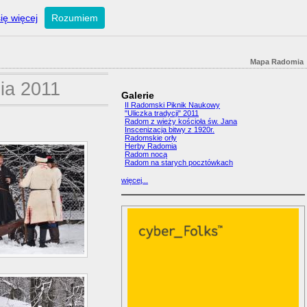
ię więcej
Rozumiem
Mapa Radomia
ia 2011
Galerie
II Radomski Piknik Naukowy
"Uliczka tradycji" 2011
Radom z wieży kościoła św. Jana
Inscenizacja bitwy z 1920r.
Radomskie orły
Herby Radomia
Radom nocą
Radom na starych pocztówkach
więcej...