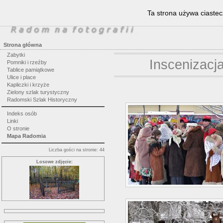
Ta strona używa ciastec
Strona główna
Zabytki
Inscenizacj
Pomniki i rzeźby
Tablice pamiątkowe
Ulice i place
Kapliczki i krzyże
Zielony szlak turystyczny
Radomski Szlak Historyczny
Indeks osób
Linki
O stronie
Mapa Radomia
Liczba gości na stronie: 44
Losowe zdjęcie: