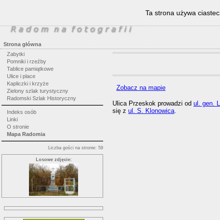
Ta strona używa ciastec
Strona główna
Zabytki
Pomniki i rzeźby
Tablice pamiątkowe
Ulice i place
Kapliczki i krzyże
Zobacz na mapie
Zielony szlak turystyczny
Radomski Szlak Historyczny
Ulica Przeskok prowadzi od
ul. gen. 
się z
ul. S. Klonowica
.
Indeks osób
Linki
O stronie
Mapa Radomia
Liczba gości na stronie: 59
Losowe zdjęcie: