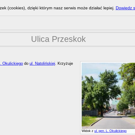
zek (cookies), dzięki którym nasz serwis może działać lepiej.
Dowiedz s
Ulica Przeskok
L. Okulickiego
do
ul. Natolińskiej
. Krzyżuje
Widok z
ul. gen. L. Okulickiego