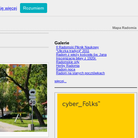
ię więcej
Rozumiem
Mapa Radomia
Galerie
II Radomski Piknik Naukowy
"Uliczka tradycji" 2011
Radom z wieży kościoła św. Jana
Inscenizacja bitwy z 1920r.
Radomskie orły
Herby Radomia
Radom nocą
Radom na starych pocztówkach
więcej...