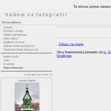
Ta strona używa ciastec
Strona główna
Zabytki
Pomniki i rzeźby
Tablice pamiątkowe
Ulice i place
Kapliczki i krzyże
Zobacz na mapie
Zielony szlak turystyczny
Radomski Szlak Historyczny
Ulica Radostowska prowadzi od
ul. G
Działkową
.
Indeks osób
Linki
O stronie
Mapa Radomia
Liczba gości na stronie: 25
Losowe zdjęcie: