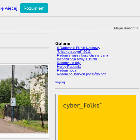
ię więcej
Rozumiem
Mapa Radomia
Galerie
II Radomski Piknik Naukowy
"Uliczka tradycji" 2011
Radom z wieży kościoła św. Jana
Inscenizacja bitwy z 1920r.
Radomskie orły
Herby Radomia
Radom nocą
Radom na starych pocztówkach
więcej...