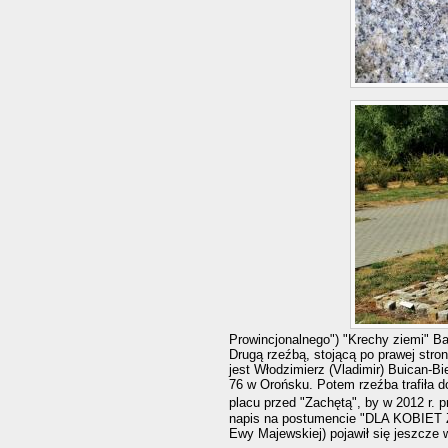
Prowincjonalnego") "Krechy ziemi" B
Drugą rzeźbą, stojącą po prawej stron
jest Włodzimierz (Vladimir) Buican-Bi
76 w Orońsku. Potem rzeźba trafiła d
placu przed "Zachętą", by w 2012 r.
napis na postumencie "DLA KOBIE
Ewy Majewskiej) pojawił się jeszcze