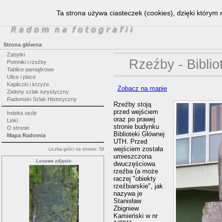
Ta strona używa ciasteczek (cookies), dzięki którym 
Strona główna
Zabytki
Rzeźby - Bibli
Pomniki i rzeźby
Tablice pamiątkowe
Ulice i place
Kapliczki i krzyże
Zobacz na mapie
Zielony szlak turystyczny
Radomski Szlak Historyczny
Rzeźby stoją
przed wejściem
Indeks osób
oraz po prawej
Linki
stronie budynku
O stronie
Biblioteki Głównej
Mapa Radomia
UTH. Przed
wejściem została
Liczba gości na stronie: 59
umieszczona
Losowe zdjęcie:
dwuczęściowa
rzeźba (a może
raczej "obiekty
rzeźbiarskie", jak
nazywa je
Stanisław
Zbigniew
Kamieński w nr