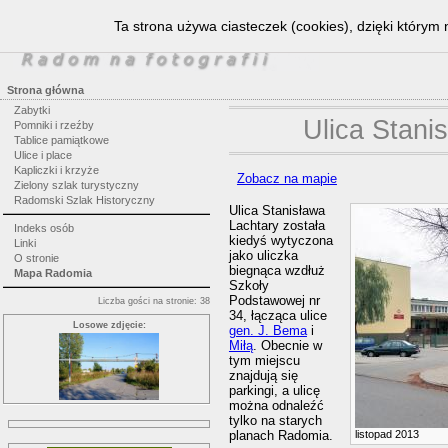
Ta strona używa ciasteczek (cookies), dzięki którym 
Strona główna
Zabytki
Ulica Stani
Pomniki i rzeźby
Tablice pamiątkowe
Ulice i place
Kapliczki i krzyże
Zobacz na mapie
Zielony szlak turystyczny
Radomski Szlak Historyczny
Ulica Stanisława
Lachtary została
Indeks osób
kiedyś wytyczona
Linki
jako uliczka
O stronie
biegnąca wzdłuż
Mapa Radomia
Szkoły
Podstawowej nr
Liczba gości na stronie: 38
34, łącząca ulice
Losowe zdjęcie:
gen. J. Bema
i
Miłą
. Obecnie w
tym miejscu
znajdują się
parkingi, a ulicę
można odnaleźć
tylko na starych
planach Radomia.
listopad 2013