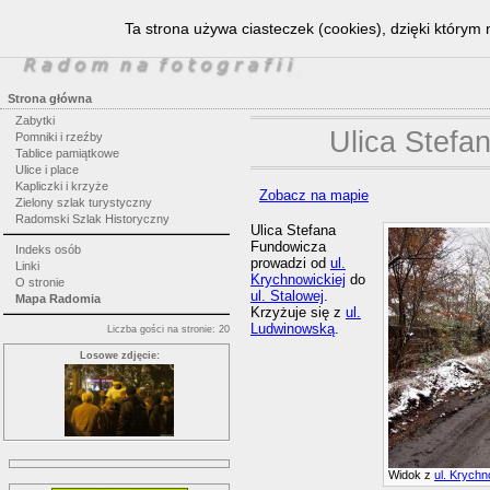
Ta strona używa ciasteczek (cookies), dzięki którym 
Strona główna
Zabytki
Ulica Stefa
Pomniki i rzeźby
Tablice pamiątkowe
Ulice i place
Kapliczki i krzyże
Zobacz na mapie
Zielony szlak turystyczny
Radomski Szlak Historyczny
Ulica Stefana
Fundowicza
Indeks osób
prowadzi od
ul.
Linki
Krychnowickiej
do
O stronie
ul. Stalowej
.
Mapa Radomia
Krzyżuje się z
ul.
Ludwinowską
.
Liczba gości na stronie: 20
Losowe zdjęcie:
Widok z
ul. Krychn