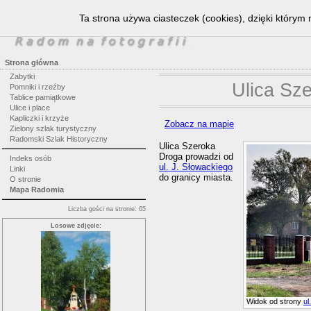
Ta strona używa ciasteczek (cookies), dzięki którym 
Strona główna
Zabytki
Ulica Sz
Pomniki i rzeźby
Tablice pamiątkowe
Ulice i place
Kapliczki i krzyże
Zobacz na mapie
Zielony szlak turystyczny
Radomski Szlak Historyczny
Ulica Szeroka
Droga prowadzi od
Indeks osób
ul. J. Słowackiego
Linki
do granicy miasta.
O stronie
Mapa Radomia
Liczba gości na stronie: 65
Losowe zdjęcie:
Widok od strony
ul