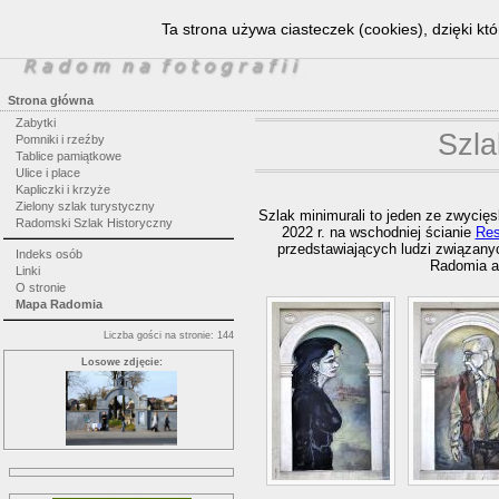
Ta strona używa ciasteczek (cookies), dzięki kt
Strona główna
Zabytki
Szla
Pomniki i rzeźby
Tablice pamiątkowe
Ulice i place
Kapliczki i krzyże
Zielony szlak turystyczny
Szlak minimurali to jeden ze zwycię
Radomski Szlak Historyczny
2022 r. na wschodniej ścianie
Res
przedstawiających ludzi związany
Indeks osób
Radomia ar
Linki
O stronie
Mapa Radomia
Liczba gości na stronie: 144
Losowe zdjęcie: