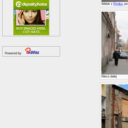
Widok z
Rynku
, p
Powered by
Nieco dalej