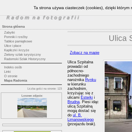
Ta strona używa ciasteczek (cookies), dzięki którym 
Strona główna
Zabytki
Ulica 
Pomniki i rzeźby
Tablice pamiątkowe
Ulice i place
Kapliczki i krzyże
Zobacz na mapie
Zielony szlak turystyczny
Radomski Szlak Historyczny
Ulica Szpitalna
prowadzi od
Indeks osób
północno-
Linki
zachodniego
O stronie
narożnika
Rynku
Mapa Radomia
w kierunku
zachodnim,
Liczba gości na stronie: 123
krzyżując się z
Losowe zdjęcie:
ulicami
Esterki
i
Brudną
. Piesi idąc
ulicą Szpitalną
mogą dostać się
do
ul. B.
Limanowskiego
(przejazdu brak).