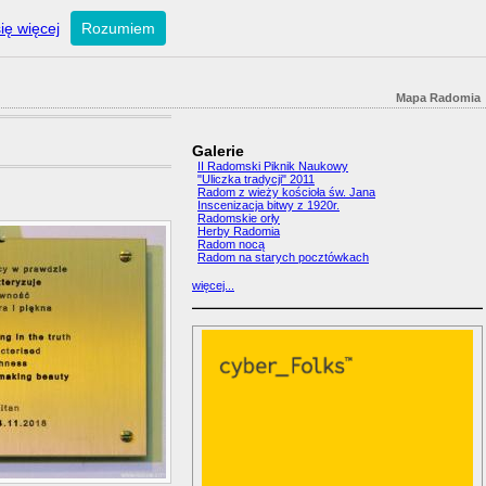
ię więcej
Rozumiem
Mapa Radomia
Galerie
II Radomski Piknik Naukowy
"Uliczka tradycji" 2011
Radom z wieży kościoła św. Jana
Inscenizacja bitwy z 1920r.
Radomskie orły
Herby Radomia
Radom nocą
Radom na starych pocztówkach
więcej...