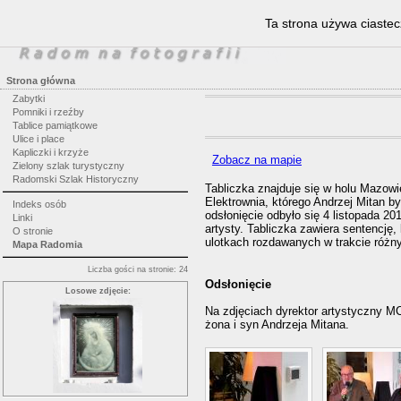
Ta strona używa ciastec
Strona główna
Zabytki
Pomniki i rzeźby
Tablice pamiątkowe
Ulice i place
Kapliczki i krzyże
Zobacz na mapie
Zielony szlak turystyczny
Radomski Szlak Historyczny
Tabliczka znajduje się w holu Mazow
Elektrownia, którego Andrzej Mitan b
Indeks osób
odsłonięcie odbyło się 4 listopada 20
Linki
artysty. Tabliczka zawiera sentencję,
O stronie
ulotkach rozdawanych w trakcie różn
Mapa Radomia
Liczba gości na stronie: 24
Odsłonięcie
Losowe zdjęcie:
Na zdjęciach dyrektor artystyczny M
żona i syn Andrzeja Mitana.