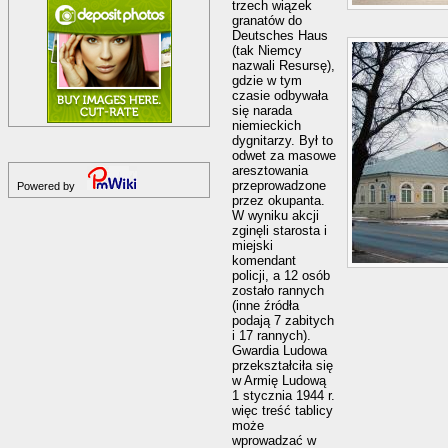
trzech wiązek
granatów do
Deutsches Haus
(tak Niemcy
nazwali Resursę),
gdzie w tym
czasie odbywała
się narada
niemieckich
dygnitarzy. Był to
odwet za masowe
aresztowania
przeprowadzone
Powered by
przez okupanta.
W wyniku akcji
zginęli starosta i
miejski
komendant
policji, a 12 osób
zostało rannych
(inne źródła
podają 7 zabitych
i 17 rannych).
Gwardia Ludowa
przekształciła się
w Armię Ludową
1 stycznia 1944 r.
więc treść tablicy
może
wprowadzać w