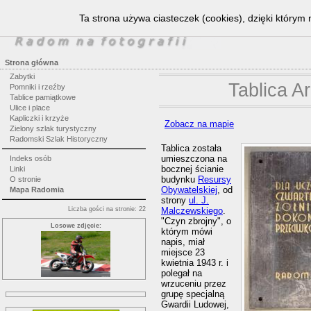
Ta strona używa ciasteczek (cookies), dzięki którym 
Strona główna
Zabytki
Tablica A
Pomniki i rzeźby
Tablice pamiątkowe
Ulice i place
Kapliczki i krzyże
Zobacz na mapie
Zielony szlak turystyczny
Radomski Szlak Historyczny
Tablica została
umieszczona na
Indeks osób
bocznej ścianie
Linki
budynku
Resursy
O stronie
Obywatelskiej
, od
Mapa Radomia
strony
ul. J.
Liczba gości na stronie: 22
Malczewskiego
.
"Czyn zbrojny", o
Losowe zdjęcie:
którym mówi
napis, miał
miejsce 23
kwietnia 1943 r. i
polegał na
wrzuceniu przez
grupę specjalną
Gwardii Ludowej,