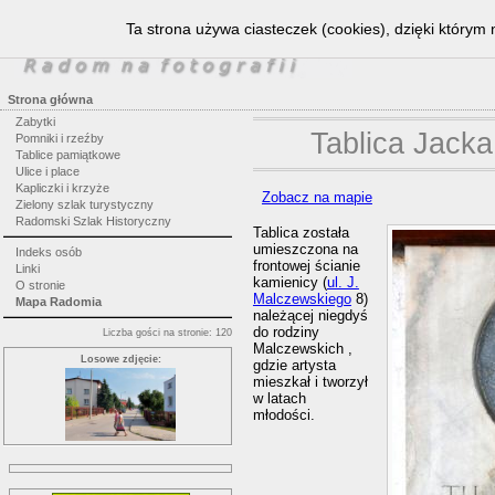
Ta strona używa ciasteczek (cookies), dzięki którym 
Strona główna
Zabytki
Tablica Jack
Pomniki i rzeźby
Tablice pamiątkowe
Ulice i place
Kapliczki i krzyże
Zobacz na mapie
Zielony szlak turystyczny
Radomski Szlak Historyczny
Tablica została
umieszczona na
Indeks osób
frontowej ścianie
Linki
kamienicy (
ul. J.
O stronie
Malczewskiego
8)
Mapa Radomia
należącej niegdyś
do rodziny
Liczba gości na stronie: 120
Malczewskich ,
Losowe zdjęcie:
gdzie artysta
mieszkał i tworzył
w latach
młodości.