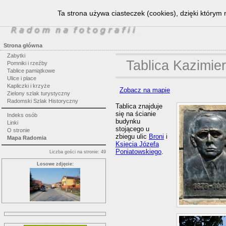
Ta strona używa ciasteczek (cookies), dzięki którym 
Strona główna
Zabytki
Tablica Kazimie
Pomniki i rzeźby
Tablice pamiątkowe
Ulice i place
Kapliczki i krzyże
Zobacz na mapie
Zielony szlak turystyczny
Radomski Szlak Historyczny
Tablica znajduje
się na ścianie
Indeks osób
budynku
Linki
stojącego u
O stronie
zbiegu ulic
Broni
i
Mapa Radomia
Księcia Józefa
Poniatowskiego
.
Liczba gości na stronie: 49
Losowe zdjęcie: