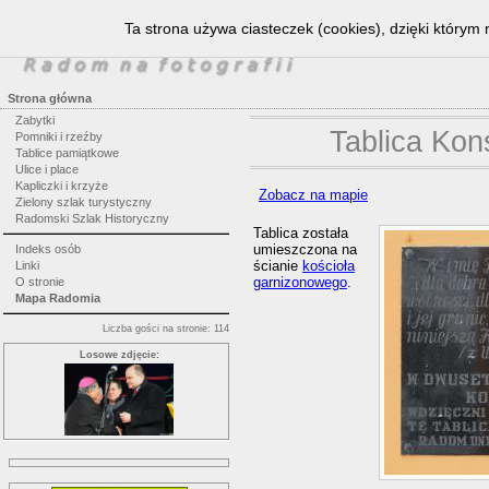
Ta strona używa ciasteczek (cookies), dzięki którym 
Strona główna
Zabytki
Tablica Kons
Pomniki i rzeźby
Tablice pamiątkowe
Ulice i place
Kapliczki i krzyże
Zobacz na mapie
Zielony szlak turystyczny
Radomski Szlak Historyczny
Tablica została
umieszczona na
Indeks osób
ścianie
kościoła
Linki
garnizonowego
.
O stronie
Mapa Radomia
Liczba gości na stronie: 114
Losowe zdjęcie: