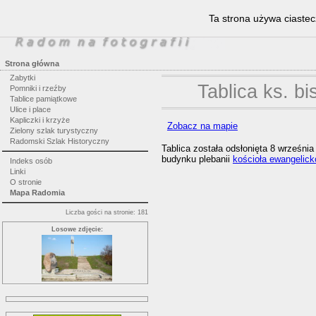
Ta strona używa ciastec
Strona główna
Zabytki
Tablica ks. b
Pomniki i rzeźby
Tablice pamiątkowe
Ulice i place
Kapliczki i krzyże
Zobacz na mapie
Zielony szlak turystyczny
Radomski Szlak Historyczny
Tablica została odsłonięta 8 września
budynku plebanii
kościoła ewangelick
Indeks osób
Linki
O stronie
Mapa Radomia
Liczba gości na stronie: 181
Losowe zdjęcie: