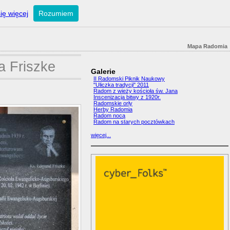
ię więcej
Rozumiem
Mapa Radomia
a Friszke
Galerie
II Radomski Piknik Naukowy
"Uliczka tradycji" 2011
Radom z wieży kościoła św. Jana
Inscenizacja bitwy z 1920r.
Radomskie orły
Herby Radomia
Radom nocą
Radom na starych pocztówkach
więcej...