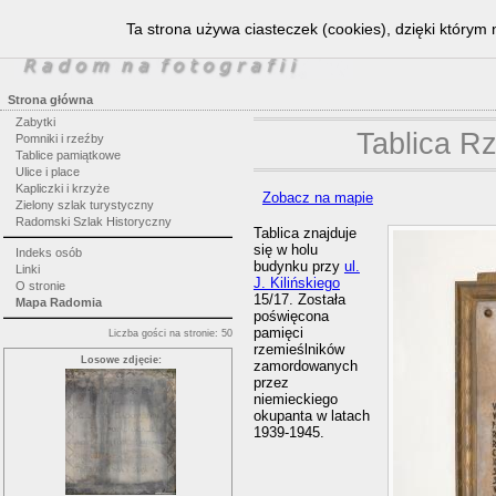
Ta strona używa ciasteczek (cookies), dzięki którym 
Strona główna
Zabytki
Tablica R
Pomniki i rzeźby
Tablice pamiątkowe
Ulice i place
Kapliczki i krzyże
Zobacz na mapie
Zielony szlak turystyczny
Radomski Szlak Historyczny
Tablica znajduje
się w holu
Indeks osób
budynku przy
ul.
Linki
J. Kilińskiego
O stronie
15/17. Została
Mapa Radomia
poświęcona
pamięci
Liczba gości na stronie: 50
rzemieślników
Losowe zdjęcie:
zamordowanych
przez
niemieckiego
okupanta w latach
1939-1945.