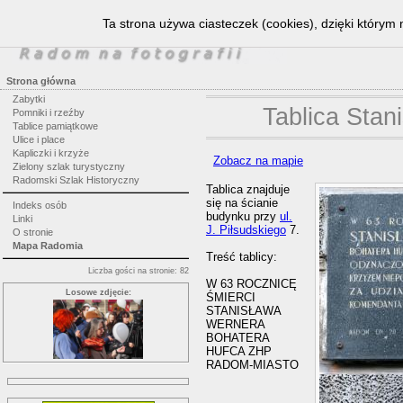
Ta strona używa ciasteczek (cookies), dzięki którym 
Strona główna
Zabytki
Tablica Stan
Pomniki i rzeźby
Tablice pamiątkowe
Ulice i place
Kapliczki i krzyże
Zobacz na mapie
Zielony szlak turystyczny
Radomski Szlak Historyczny
Tablica znajduje
się na ścianie
Indeks osób
budynku przy
ul.
Linki
J. Piłsudskiego
7.
O stronie
Mapa Radomia
Treść tablicy:
Liczba gości na stronie: 82
W 63 ROCZNICĘ
Losowe zdjęcie:
ŚMIERCI
STANISŁAWA
WERNERA
BOHATERA
HUFCA ZHP
RADOM-MIASTO