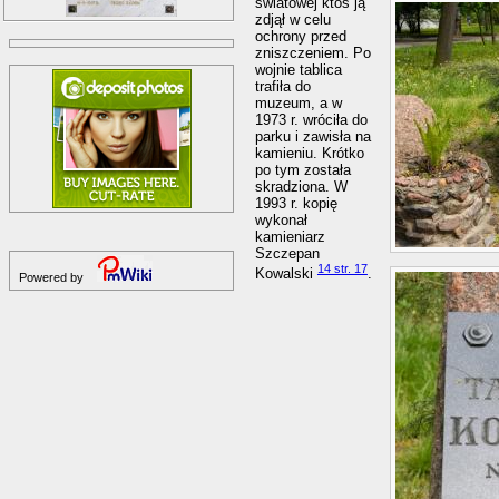
światowej ktoś ją
zdjął w celu
ochrony przed
zniszczeniem. Po
wojnie tablica
trafiła do
muzeum, a w
1973 r. wróciła do
parku i zawisła na
kamieniu. Krótko
po tym została
skradziona. W
1993 r. kopię
wykonał
kamieniarz
Szczepan
14 str. 17
Kowalski
.
Powered by