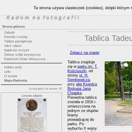
Ta strona używa ciasteczek (cookies), dzięki którym 
Strona główna
Zabytki
Tablica Tade
Pomniki i rzeźby
Tablice pamiątkowe
Ulice i place
Kapliczki i krzyże
Zobacz na mapie
Zielony szlak turystyczny
Radomski Szlak Historyczny
Tablica znajduje
się w
parku im. T.
Indeks osób
Kościuszki
, od
Linki
strony
ul. H.
O stronie
Sienkiewicza
,
Mapa Radomia
przy
alei Księdza
Biskupa Jana
Liczba gości na stronie: 40
Chrapka
.
Losowe zdjęcie:
Pierwotna tablica
została w 1916 r.
umieszczona na
jednym ze słupów
bramy
prowadzącej do
parku. Po
wybuchu II wojny