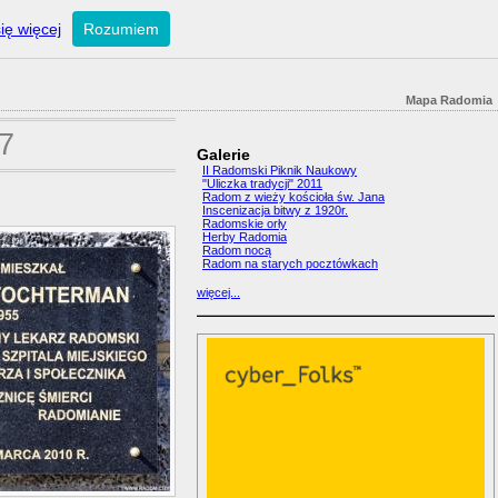
ię więcej
Rozumiem
Mapa Radomia
 7
Galerie
II Radomski Piknik Naukowy
"Uliczka tradycji" 2011
Radom z wieży kościoła św. Jana
Inscenizacja bitwy z 1920r.
Radomskie orły
Herby Radomia
Radom nocą
Radom na starych pocztówkach
więcej...