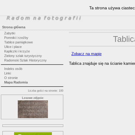
Ta strona używa ciastec
Strona główna
Zabytki
Tabli
Pomniki i rzeźby
Tablice pamiątkowe
Ulice i place
Kapliczki i krzyże
Zobacz na mapie
Zielony szlak turystyczny
Radomski Szlak Historyczny
Tablica znajduje się na ścianie kami
Indeks osób
Linki
O stronie
Mapa Radomia
Liczba gości na stronie: 100
Losowe zdjęcie: